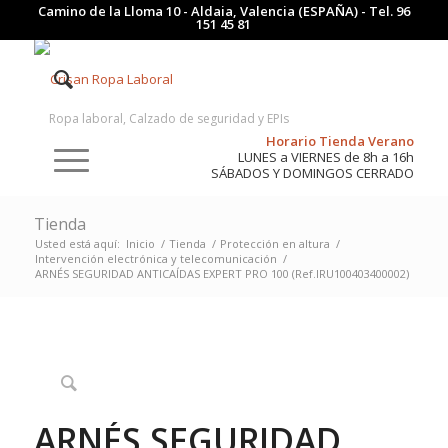
Camino de la Lloma 10 - Aldaia, Valencia (ESPAÑA) - Tel.
96
151 45 81
Ropa laboral, Calzado de seguridad y EPIs
Horario Tienda Verano
LUNES a VIERNES de 8h a 16h
SÁBADOS Y DOMINGOS CERRADO
Tienda
Usted está aquí:
Inicio
/
Tienda
/
Protección en altura
/
Intervención electrónica y telecomunicación
/
ARNÉS SEGURIDAD ANTICAÍDAS EXPERT PRO 100 (Ref.IRU100403400002)
ARNÉS SEGURIDAD