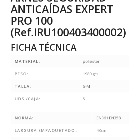
ANTICAÍDAS EXPERT
PRO 100
(Ref.IRU100403400002)
FICHA TÉCNICA
MATERIAL:
poliéster
PESO:
1980 grs
TALLA:
S-M
UDS./CAJA:
5
NORMA:
EN361 EN358
LARGURA EMPAQUETADO :
43cm