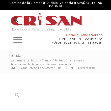
Camino de la Lloma 10 - Aldaia, Valencia (ESPAÑA) - Tel.
96
151 45 81
Ropa laboral, Calzado de seguridad y EPIs
Horario Tienda Verano
LUNES a VIERNES de 8h a 16h
SÁBADOS Y DOMINGOS CERRADO
Tienda
Usted está aquí:
Inicio
/
Tienda
/
Protección en altura
/
Intervención electrónica y telecomunicación
/
ARNÉS SEGURIDAD ANTICAÍDAS WIND BLUE 3 (Ref.RD100409900006)