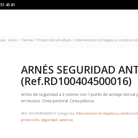
151 45 81
quí:
Inicio
/
Tienda
/
Protección en altura
/
Intervención en tejados y construcci
ARNÉS SEGURIDAD ANT
(Ref.RD100404500016)
Arnés de seguridad a 2 colores con 1 punto de anclaje dorsal y
en muslos. Cinta pectoral. Cinta pélvica.
SKU:
RD100404500016
Categorías:
Intervención en tejados y construcci
protección
,
seguridad
,
valencia