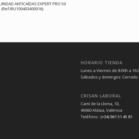
URIDAD ANTICAÍDAS EXPERT PRO 50
(Ref.IRU100403400016)
HORARIO TIENDA
Lunes a Viernes de 8:00h a 16:
Sábados y domingos: Cerrado.
CRISAN LABORAL
Camí de la Lloma, 10,
46960 Aldaia, València
Teléfono :
(+34) 961 51 45 81