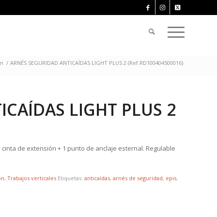
ón
/
ARNÉS SEGURIDAD ANTICAÍDAS LIGHT PLUS 2 (Ref.RD100404500016)
ICAÍDAS LIGHT PLUS 2
 cinta de extensión + 1 punto de anclaje esternal. Regulable
ón
,
Trabajos verticales
Etiquetas:
anticaídas
,
arnés de seguridad
,
epis
,