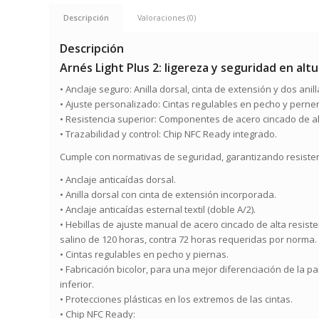
Descripción
Valoraciones (0)
Descripción
Arnés Light Plus 2: ligereza y seguridad en altu
•
Anclaje seguro
: Anilla dorsal, cinta de extensión y dos anill
•
Ajuste personalizado
: Cintas regulables en pecho y perne
•
Resistencia superior
: Componentes de acero cincado de alt
•
Trazabilidad y control
: Chip NFC Ready integrado.
Cumple con normativas de seguridad, garantizando resiste
• Anclaje anticaídas dorsal.
• Anilla dorsal con cinta de extensión incorporada.
• Anclaje anticaídas esternal textil (doble A/2).
• Hebillas de ajuste manual de acero cincado de alta resisten
salino de 120 horas, contra 72 horas requeridas por norma.
• Cintas regulables en pecho y piernas.
• Fabricación bicolor, para una mejor diferenciación de la pa
inferior.
• Protecciones plásticas en los extremos de las cintas.
• Chip NFC Ready: