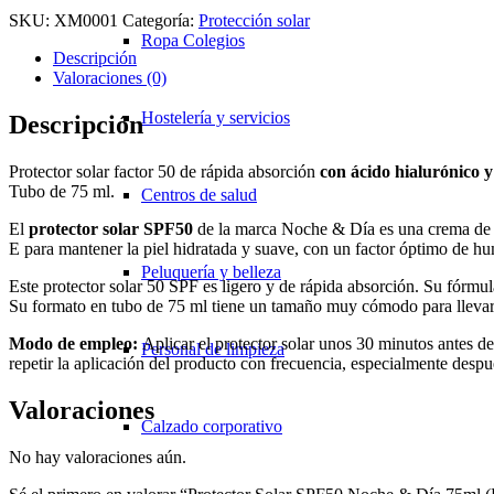
SKU:
XM0001
Categoría:
Protección solar
Ropa Colegios
Descripción
Valoraciones (0)
Hostelería y servicios
Descripción
Protector solar factor 50 de rápida absorción
con ácido hialurónico 
Tubo de 75 ml.
Centros de salud
El
protector solar SPF50
de la marca Noche & Día es una crema de m
E para mantener la piel hidratada y suave, con un factor óptimo de h
Peluquería y belleza
Este protector solar 50 SPF es ligero y de rápida absorción. Su fórmula
Su formato en tubo de 75 ml tiene un tamaño muy cómodo para llevarlo
Modo de empleo:
Aplicar el protector solar unos 30 minutos antes de
Personal de limpieza
repetir la aplicación del producto con frecuencia, especialmente despu
Valoraciones
Calzado corporativo
No hay valoraciones aún.