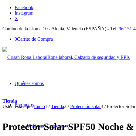
Facebook
Instagram
X
Camino de la Lloma 10 - Aldaia, Valencia (ESPAÑA) - Tel.
96 151 4
0
Carrito de Compra
Ropa laboral, Calzado de seguridad y EPIs
Quiénes somos
Tienda
Productos
Usted está aquí:
Inicio
1
/
Tienda
2
/
Protección solar
3
/
Protector Sol
Protector Solar SPF50 Noche &
Uniforme Corporativo