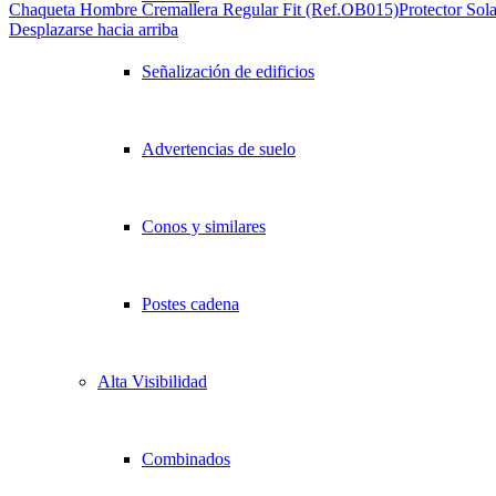
Chaqueta Hombre Cremallera Regular Fit (Ref.OB015)
Protector So
Desplazarse hacia arriba
Señalización de edificios
Advertencias de suelo
Conos y similares
Postes cadena
Alta Visibilidad
Combinados