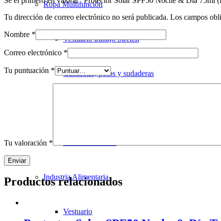
Sé el primero en valorar “Protector Solar SPF50 Noche & Día 75ml
Ropa Multifunción
Tu dirección de correo electrónico no será publicada.
Los campos obli
Nombre
*
Vestuario trabajo Stretch
Correo electrónico
*
Tu puntuación
*
Camisetas, polos y sudaderas
Vestuario de trabajo
Vestuario técnico
Tu valoración
*
Industria Alimentaria
Productos relacionados
Vestuario