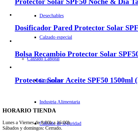
Protector Solar SPF50 Noche & Día T
Desechables
Dosificador Pared Protector Solar SP
Calzado especial
Bolsa Recambio Protector Solar SPF5
Calzado Laboral
Protector Solar Aceite SPF50 1500ml 
Corporativo
Industria Alimentaria
HORARIO TIENDA
Lunes a Viernes de 8:00h a 16:00h
Calzado de seguridad
Sábados y domingos: Cerrado.