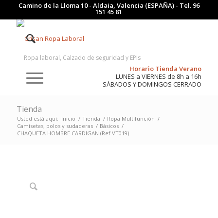
Camino de la Lloma 10 - Aldaia, Valencia (ESPAÑA) - Tel.
96
151 45 81
Ropa laboral, Calzado de seguridad y EPIs
Horario Tienda Verano
LUNES a VIERNES de 8h a 16h
SÁBADOS Y DOMINGOS CERRADO
Tienda
Usted está aquí:
Inicio
/
Tienda
/
Ropa Multifunción
/
Camisetas, polos y sudaderas
/
Básicos
/
CHAQUETA HOMBRE CARDIGAN (Ref.VT019)