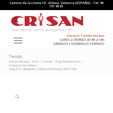
Camino de la Lloma 10 - Aldaia, Valencia (ESPAÑA) - Tel.
96
151 45 81
Ropa laboral, Calzado de seguridad y EPIs
Horario Tienda Verano
LUNES a VIERNES de 8h a 16h
SÁBADOS Y DOMINGOS CERRADO
Tienda
Usted está aquí:
Inicio
/
Tienda
/
Ropa Multifunción
/
Vestuario de trabajo
/
CHALECO CÁMARAS CONGELACIÓN (Ref.CRITP-350)