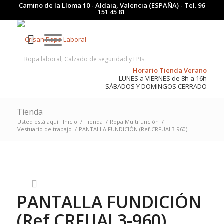
Camino de la Lloma 10 - Aldaia, Valencia (ESPAÑA) - Tel.
96
151 45 81
Ropa laboral, Calzado de seguridad y EPIs
Horario Tienda Verano
LUNES a VIERNES de 8h a 16h
SÁBADOS Y DOMINGOS CERRADO
Tienda
Usted está aquí:
Inicio
/
Tienda
/
Ropa Multifunción
/
Vestuario de trabajo
/
PANTALLA FUNDICIÓN (Ref.CRFUAL3-960)
PANTALLA FUNDICIÓN
(Ref.CRFUAL3-960)