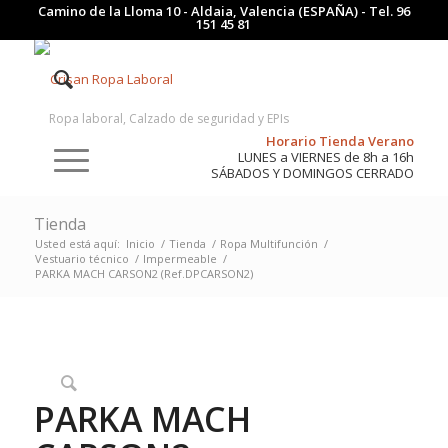
Camino de la Lloma 10 - Aldaia, Valencia (ESPAÑA) - Tel.
96
151 45 81
Ropa laboral, Calzado de seguridad y EPIs
Horario Tienda Verano
LUNES a VIERNES de 8h a 16h
SÁBADOS Y DOMINGOS CERRADO
Tienda
Usted está aquí:
Inicio
/
Tienda
/
Ropa Multifunción
/
Vestuario técnico
/
Impermeable
/
PARKA MACH CARSON2 (Ref.DPCARSON2)
PARKA MACH