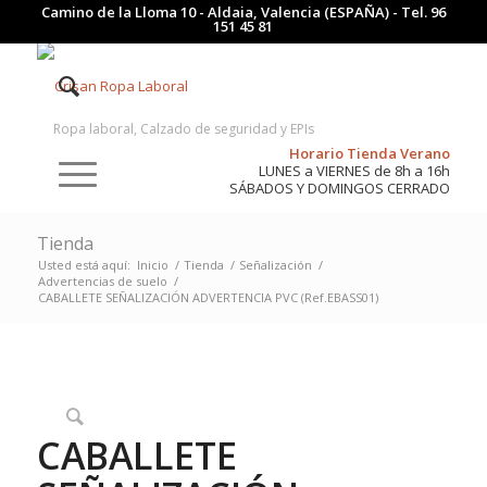
Camino de la Lloma 10 - Aldaia, Valencia (ESPAÑA) - Tel.
96
151 45 81
Ropa laboral, Calzado de seguridad y EPIs
Horario Tienda Verano
LUNES a VIERNES de 8h a 16h
SÁBADOS Y DOMINGOS CERRADO
Tienda
Usted está aquí:
Inicio
/
Tienda
/
Señalización
/
Advertencias de suelo
/
CABALLETE SEÑALIZACIÓN ADVERTENCIA PVC (Ref.EBASS01)
CABALLETE