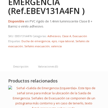
EMERGENCIA
(Ref.EBEV131A4FN )
Disponible
en PVC rígido de 1.4mm luminiscente Clase B +
Barniz o vinilo adhesivo.
SKU:
EBEV131A4FN
Categorías:
Adhesivos
,
Clase A
,
Evacuación
Etiquetas:
Ducha de emergencia
,
epis
,
ropa laboral
,
Señales de
evacuación
,
Señales evacuación
,
valencia
Descripción
Valoraciones (0)
Productos relacionados