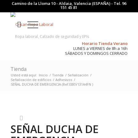
Camino de la Lloma 10 - Aldaia, Valencia (ESPAÑA) - Tel.
96
151 45 81
Ropa laboral, Calzado de seguridad y EPIs
Horario Tienda Verano
LUNES a VIERNES de 8h a 16h
SÁBADOS Y DOMINGOS CERRADO
Tienda
Usted está aquí:
Inicio
/
Tienda
/
Señalización
/
Señalización de edificios
/
Adhesivos
/
SEÑAL DUCHA DE EMERGENCIA (Ref.EBEV131A4FN )
SEÑAL DUCHA DE