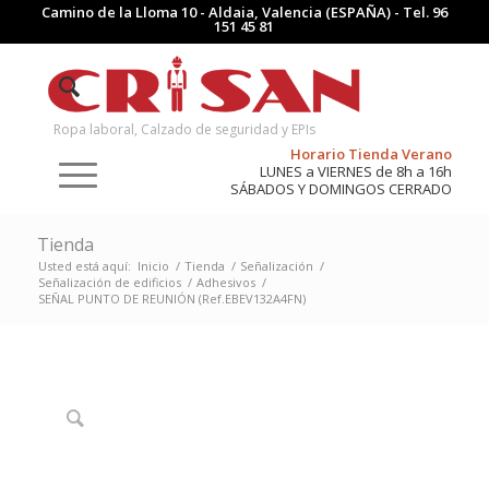
Camino de la Lloma 10 - Aldaia, Valencia (ESPAÑA) - Tel.
96
151 45 81
Ropa laboral, Calzado de seguridad y EPIs
Horario Tienda Verano
LUNES a VIERNES de 8h a 16h
SÁBADOS Y DOMINGOS CERRADO
Tienda
Usted está aquí:
Inicio
/
Tienda
/
Señalización
/
Señalización de edificios
/
Adhesivos
/
SEÑAL PUNTO DE REUNIÓN (Ref.EBEV132A4FN)