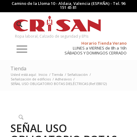
Camino de la Lloma 10 - Aldaia, Valencia (ESPAÑA) - Tel.
96
151 45 81
Ropa laboral, Calzado de seguridad y EPIs
Horario Tienda Verano
LUNES a VIERNES de 8h a 16h
SÁBADOS Y DOMINGOS CERRADO
Tienda
Usted está aquí:
Inicio
/
Tienda
/
Señalización
/
Señalización de edificios
/
Adhesivos
/
SEÑAL USO OBLIGATORIO BOTAS DIELÉCTRICAS (Ref.EB012)
SEÑAL USO