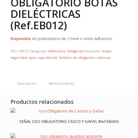
OBLIGATORIO BOTAS
DIELÉCTRICAS
(Ref.EB012)
Disponible
en poliestireno de 1.5mm o vinilo adhesivo.
SKU:
EB012
Categorías:
Adhesivos
,
Obligación
Etiquetas:
botas
seguridad
,
epis
,
ropa laboral
,
Señales de obligación
,
valencia
Descripción
Valoraciones (0)
Productos relacionados
SEÑAL USO OBLIGATORIO CASCO Y GAFAS (Ref.EB041)