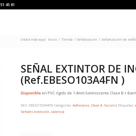
151 45 81
Usted está aquí:
Inicio
/
Tienda
/
Señalización
/
Señalización de edifi
SEÑAL EXTINTOR DE I
(Ref.EBESO103A4FN )
Disponible
en PVC rígido de 1.4mm luminiscente Clase B + Barni
SKU:
EBESO103A4FN
Categorías:
Adhesivos
,
Clase A
,
Socorro
Etiquetas:
Señales extinción
,
valencia