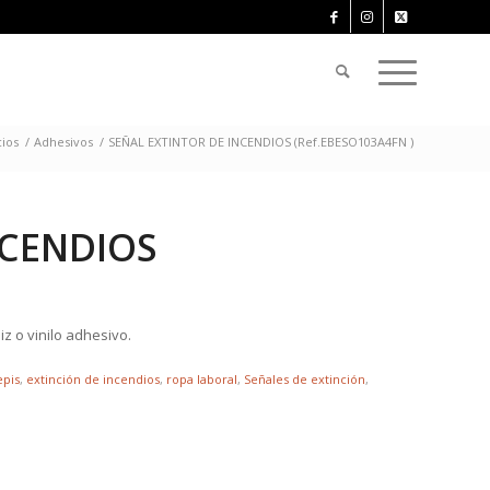
cios
/
Adhesivos
/
SEÑAL EXTINTOR DE INCENDIOS (Ref.EBESO103A4FN )
NCENDIOS
z o vinilo adhesivo.
epis
,
extinción de incendios
,
ropa laboral
,
Señales de extinción
,