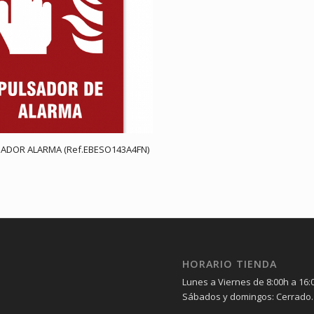
SADOR ALARMA (Ref.EBESO143A4FN)
HORARIO TIENDA
Lunes a Viernes de 8:00h a 16:
Sábados y domingos: Cerrado.