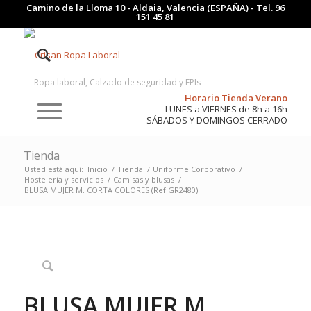
Camino de la Lloma 10 - Aldaia, Valencia (ESPAÑA) - Tel.
96
151 45 81
Ropa laboral, Calzado de seguridad y EPIs
Horario Tienda Verano
LUNES a VIERNES de 8h a 16h
SÁBADOS Y DOMINGOS CERRADO
Tienda
Usted está aquí:
Inicio
/
Tienda
/
Uniforme Corporativo
/
Hostelería y servicios
/
Camisas y blusas
/
BLUSA MUJER M. CORTA COLORES (Ref.GR2480)
BLUSA MUJER M.