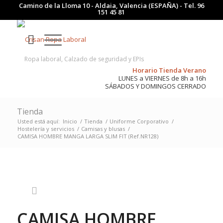
Camino de la Lloma 10 - Aldaia, Valencia (ESPAÑA) - Tel.
96
151 45 81
Ropa laboral, Calzado de seguridad y EPIs
Horario Tienda Verano
LUNES a VIERNES de 8h a 16h
SÁBADOS Y DOMINGOS CERRADO
Tienda
Usted está aquí:
Inicio
/
Tienda
/
Uniforme Corporativo
/
Hostelería y servicios
/
Camisas y blusas
/
CAMISA HOMBRE MANGA LARGA SLIM FIT (Ref.NR128)
CAMISA HOMBRE