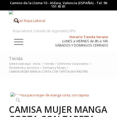
Camino de la Lloma 10 - Aldaia, Valencia (ESPAÑA) - Tel.
96
151 45 81
Ropa laboral, Calzado de seguridad y EPIs
Horario Tienda Verano
LUNES a VIERNES de 8h a 16h
SÁBADOS Y DOMINGOS CERRADO
Tienda
Usted está aquí:
Inicio
/
Tienda
/
Uniforme Corporativo
/
Hostelería y servicios
/
Camisas y blusas
/
CAMISA MUJER MANGA CORTA CON TAPETA (Ref.NR3740)
CAMISA MUJER MANGA