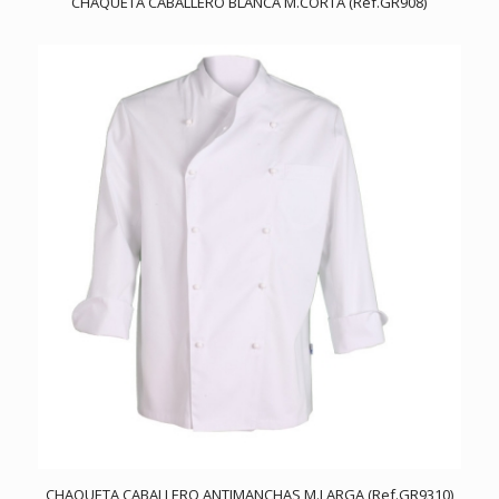
CHAQUETA CABALLERO BLANCA M.CORTA (Ref.GR908)
CHAQUETA CABALLERO ANTIMANCHAS M.LARGA (Ref.GR9310)