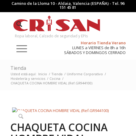
Camino de la Lloma 10 - Aldaia, Valencia (ESPAÑA) - Tel.
96
151 45 81
Ropa laboral, Calzado de seguridad y EPIs
Horario Tienda Verano
LUNES a VIERNES de 8h a 16h
SÁBADOS Y DOMINGOS CERRADO
Tienda
Usted está aquí:
Inicio
/
Tienda
/
Uniforme Corporativo
/
Hostelería y servicios
/
Cocina
/
CHAQUETA COCINA HOMBRE VIDAL (Ref.GR944100)
CHAQUETA COCINA