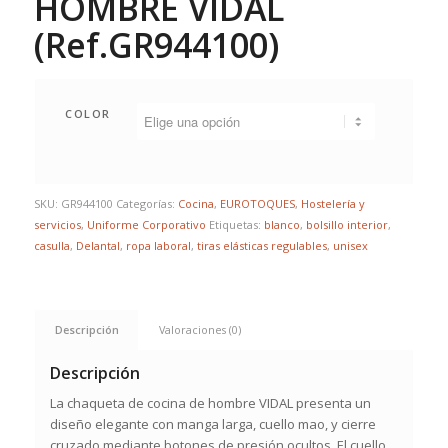
HOMBRE VIDAL
(Ref.GR944100)
COLOR
SKU:
GR944100
Categorías:
Cocina
,
EUROTOQUES
,
Hostelería y
servicios
,
Uniforme Corporativo
Etiquetas:
blanco
,
bolsillo interior
,
casulla
,
Delantal
,
ropa laboral
,
tiras elásticas regulables
,
unisex
Descripción
Valoraciones (0)
Descripción
La chaqueta de cocina de hombre VIDAL presenta un
diseño elegante con manga larga, cuello mao, y cierre
cruzado mediante botones de presión ocultos. El cuello