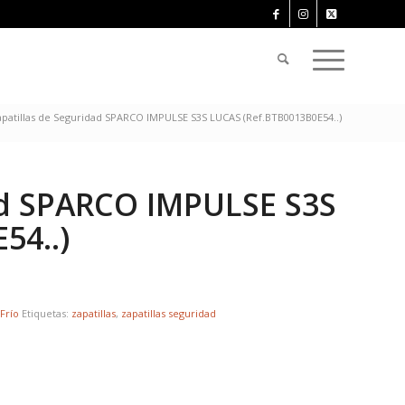
apatillas de Seguridad SPARCO IMPULSE S3S LUCAS (Ref.BTB0013B0E54..)
ad SPARCO IMPULSE S3S
54..)
,
Frío
Etiquetas:
zapatillas
,
zapatillas seguridad