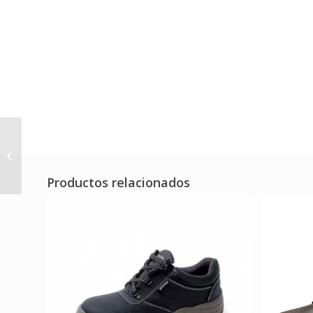
Zapatillas de
Seguridad SPARCO
IMPULSE S1PS LINFORD
(Ref.07545..NR)
Productos relacionados