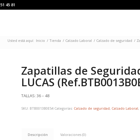
151 45 81
Usted está aquí:
Inicio
/
Tienda
/
Calzado Laboral
/
Calzado de seguridad
/
Z
Zapatillas de Segurid
LUCAS (Ref.BTB0013B0E
TALLAS: 36 – 48
SKU:
BTB0013B0E54
Categorías:
Calzado de seguridad
,
Calzado Laboral
Descripción
Valoraciones (0)