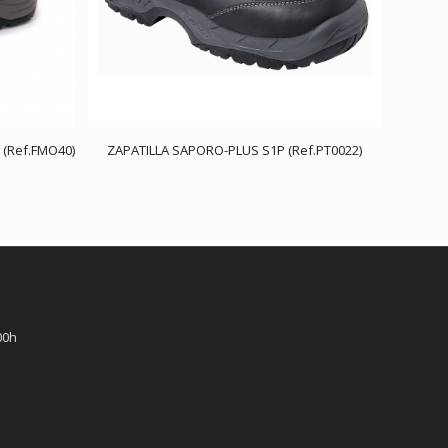
 (Ref.FMO40)
ZAPATILLA SAPORO-PLUS S1P (Ref.PT0022)
00h