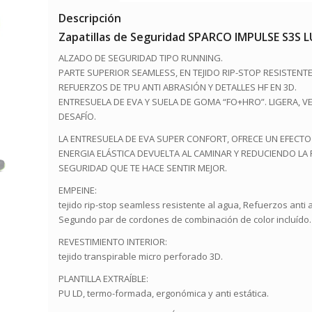
Descripción
Zapatillas de Seguridad SPARCO IMPULSE S3S L
ALZADO DE SEGURIDAD TIPO RUNNING.
PARTE SUPERIOR SEAMLESS, EN TEJIDO RIP-STOP RESISTENTE
REFUERZOS DE TPU ANTI ABRASIÓN Y DETALLES HF EN 3D.
ENTRESUELA DE EVA Y SUELA DE GOMA “FO+HRO”. LIGERA, VE
DESAFÍO.
LA ENTRESUELA DE EVA SUPER CONFORT, OFRECE UN EFECT
ENERGIA ELÁSTICA DEVUELTA AL CAMINAR Y REDUCIENDO LA FA
SEGURIDAD QUE TE HACE SENTIR MEJOR.
EMPEINE:
tejido rip-stop seamless resistente al agua, Refuerzos anti 
Segundo par de cordones de combinación de color incluído.
REVESTIMIENTO INTERIOR:
tejido transpirable micro perforado 3D.
PLANTILLA EXTRAÍBLE:
PU LD, termo-formada, ergonómica y anti estática.