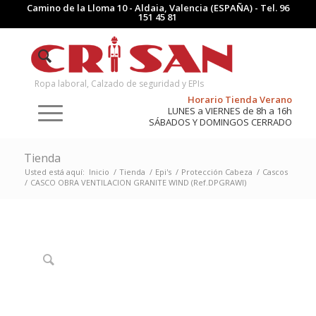
Camino de la Lloma 10 - Aldaia, Valencia (ESPAÑA) - Tel.
96
151 45 81
Ropa laboral, Calzado de seguridad y EPIs
Horario Tienda Verano
LUNES a VIERNES de 8h a 16h
SÁBADOS Y DOMINGOS CERRADO
Tienda
Usted está aquí:
Inicio
/
Tienda
/
Epi's
/
Protección Cabeza
/
Cascos
/
CASCO OBRA VENTILACION GRANITE WIND (Ref.DPGRAWI)