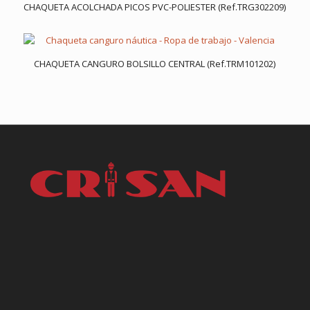
CHAQUETA ACOLCHADA PICOS PVC-POLIESTER (Ref.TRG302209)
CHAQUETA CANGURO BOLSILLO CENTRAL (Ref.TRM101202)