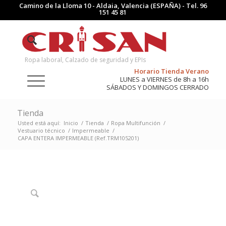
Camino de la Lloma 10 - Aldaia, Valencia (ESPAÑA) - Tel.
96
151 45 81
Ropa laboral, Calzado de seguridad y EPIs
Horario Tienda Verano
LUNES a VIERNES de 8h a 16h
SÁBADOS Y DOMINGOS CERRADO
Tienda
Usted está aquí:
Inicio
/
Tienda
/
Ropa Multifunción
/
Vestuario técnico
/
Impermeable
/
CAPA ENTERA IMPERMEABLE (Ref.TRM105201)