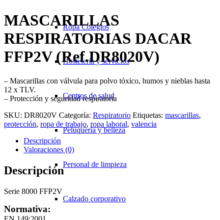
MASCARILLAS
Ropa Colegios
RESPIRATORIAS DACAR
FFP2V (Ref.DR8020V)
Hostelería y servicios
– Mascarillas con válvula para polvo tóxico, humos y nieblas hasta
12 x TLV.
Centros de salud
– Protección y seguridad respiratoria
SKU:
DR8020V
Categoría:
Respiratorio
Etiquetas:
mascarillas
,
protección
,
ropa de trabajo
,
ropa laboral
,
valencia
Peluquería y belleza
Descripción
Valoraciones (0)
Personal de limpieza
Descripción
Serie 8000 FFP2V
Calzado corporativo
Normativa:
EN 149:2001