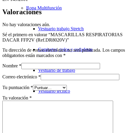
Ropa Multifunción
Valoraciones
No hay valoraciones aún.
Vestuario trabajo Stretch
Sé el primero en valorar “MASCARILLAS RESPIRATORIAS
DACAR FFP2V (Ref.DR8020V)”
Camisetas, polos y sudaderas
Tu dirección de correo electrónico no será publicada.
Los campos
obligatorios están marcados con
*
Nombre
*
Vestuario de trabajo
Correo electrónico
*
Tu puntuación
*
Vestuario técnico
Tu valoración
*
Industria Alimentaria
Vestuario