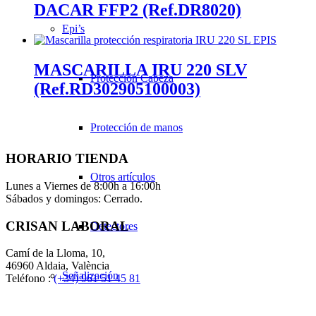
DACAR FFP2 (Ref.DR8020)
Epi’s
MASCARILLA IRU 220 SLV
Protección Cabeza
(Ref.RD302905100003)
Protección de manos
HORARIO TIENDA
Otros artículos
Lunes a Viernes de 8:00h a 16:00h
Sábados y domingos: Cerrado.
CRISAN LABORAL
Detectores
Camí de la Lloma, 10,
46960 Aldaia, València
Señalización
Teléfono :
(+34) 961 51 45 81