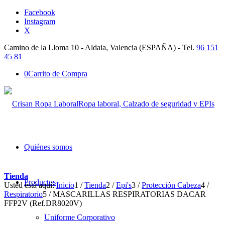
Facebook
Instagram
X
Camino de la Lloma 10 - Aldaia, Valencia (ESPAÑA) - Tel.
96 151
45 81
0
Carrito de Compra
Ropa laboral, Calzado de seguridad y EPIs
Quiénes somos
Tienda
Productos
Usted está aquí:
Inicio
1
/
Tienda
2
/
Epi's
3
/
Protección Cabeza
4
/
Respiratorio
5
/
MASCARILLAS RESPIRATORIAS DACAR
FFP2V (Ref.DR8020V)
Uniforme Corporativo