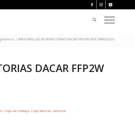
piratorio
/
MASCARILLAS RESPIRATORIAS DACAR FFP2W (Ref.DR8020CV)
TORIAS DACAR FFP2W
ón
,
ropa de trabajo
,
ropa laboral
,
valencia