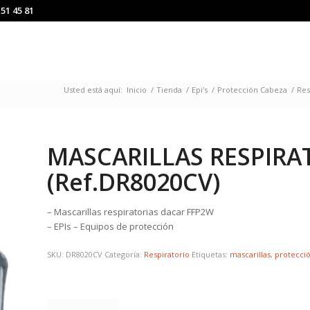
151 45 81
Usted está aquí:
Inicio
/
Tienda
/
Epi's
/
Protección Cabeza
/
Res
MASCARILLAS RESPIRA
(Ref.DR8020CV)
– Mascarillas respiratorias dacar FFP2W
– EPIs – Equipos de protección
SKU:
DR8020CV
Categoría:
Respiratorio
Etiquetas:
mascarillas
,
protecci