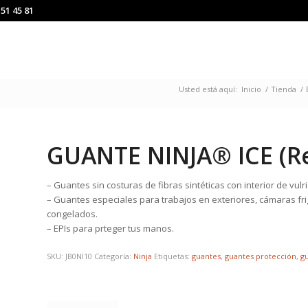
151 45 81
Usted está aquí:
Inicio
/
Tienda
/
GUANTE NINJA® ICE (Re
– Guantes sin costuras de fibras sintéticas con interior de vul
– Guantes especiales para trabajos en exteriores, cámaras frigo
congelados.
– EPIs para prteger tus manos.
SKU:
JB0NI10
Categoría:
Ninja
Etiquetas:
guantes
,
guantes protección
,
g