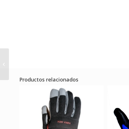
GUANTE NINJA® ICE
(Ref.JB0NI00)
Productos relacionados