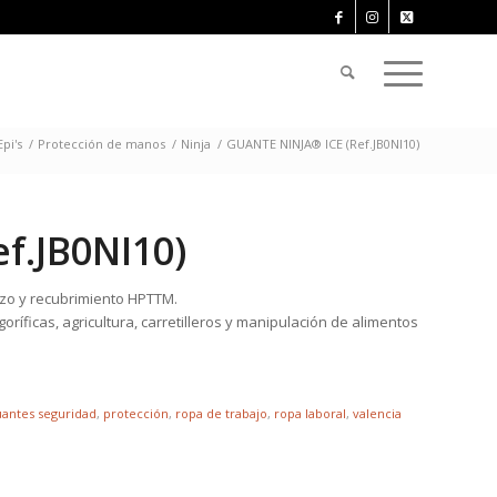
Epi's
/
Protección de manos
/
Ninja
/
GUANTE NINJA® ICE (Ref.JB0NI10)
f.JB0NI10)
rizo y recubrimiento HPTTM.
ríficas, agricultura, carretilleros y manipulación de alimentos
uantes seguridad
,
protección
,
ropa de trabajo
,
ropa laboral
,
valencia