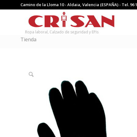
Camino de la Lloma 10 - Aldaia, Valencia (ESPAÑA) - Tel.
96 
Ropa laboral, Calzado de seguridad y EPIs
Tienda