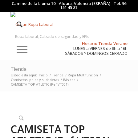
Camino de la Lloma 10 - Aldaia, Valencia (ESPAÑA) - Tel.
96
151 45 81
Ropa laboral, Calzado de seguridad y EPIs
Horario Tienda Verano
LUNES a VIERNES de 8h a 16h
SÁBADOS Y DOMINGOS CERRADO
Tienda
Usted está aquí:
Inicio
/
Tienda
/
Ropa Multifunción
/
Camisetas, polos y sudaderas
/
Básicos
/
CAMISETA TOP ATLETIC (Ref.VT001)
CAMISETA TOP