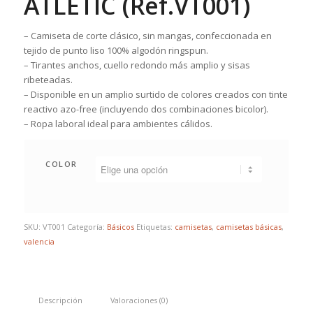
ATLETIC (Ref.VT001)
– Camiseta de corte clásico, sin mangas, confeccionada en
tejido de punto liso 100% algodón ringspun.
– Tirantes anchos, cuello redondo más amplio y sisas
ribeteadas.
– Disponible en un amplio surtido de colores creados con tinte
reactivo azo-free (incluyendo dos combinaciones bicolor).
– Ropa laboral ideal para ambientes cálidos.
COLOR
SKU:
VT001
Categoría:
Básicos
Etiquetas:
camisetas
,
camisetas básicas
,
valencia
Descripción
Valoraciones (0)