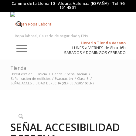
Camino de la Lloma 10 - Aldaia, Valencia (ESPAÑA) - Tel.
96
151 45 81
Ropa laboral, Calzado de seguridad y EPIs
Horario Tienda Verano
LUNES a VIERNES de 8h a 16h
SÁBADOS Y DOMINGOS CERRADO
Tienda
Usted está aquí:
Inicio
/
Tienda
/
Señalización
/
Señalización de edificios
/
Evacuación
/
Clase B
/
SEÑAL ACCESIBILIDAD DERECHA (REF.EBEV205160LN)
SEÑAL ACCESIBILIDAD