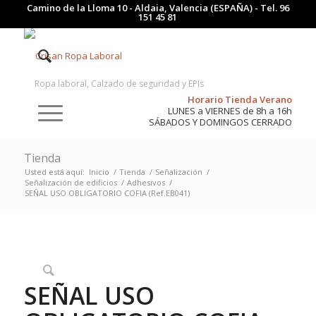
Camino de la Lloma 10 - Aldaia, Valencia (ESPAÑA) - Tel.
96
151 45 81
Ropa laboral, Calzado de seguridad y EPIs
Horario Tienda Verano
LUNES a VIERNES de 8h a 16h
SÁBADOS Y DOMINGOS CERRADO
Tienda
Usted está aquí:
Inicio
/
Tienda
/
Señalización
/
Señalización de edificios
/
Adhesivos
/
SEÑAL USO OBLIGATORIO COFIA (Ref.EB041)
SEÑAL USO